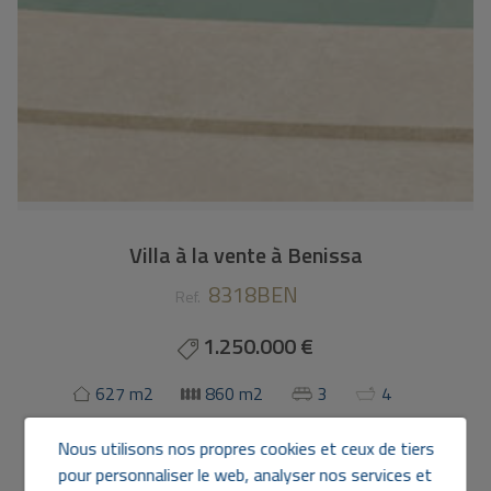
Villa à la vente à Benissa
8318BEN
Ref.
1.250.000 €
627 m2
860 m2
3
4
Villa
à
Benissa - La Fustera
Nous utilisons nos propres cookies et ceux de tiers
pour personnaliser le web, analyser nos services et