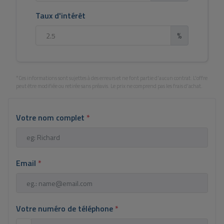
Taux d'intérêt
%
*Ces informations sont sujettes à des erreurs et ne font partie d'aucun contrat. L'offre
peut être modifiée ou retirée sans préavis. Le prix ne comprend pas les frais d'achat.
Votre nom complet
*
Email
*
Votre numéro de téléphone
*