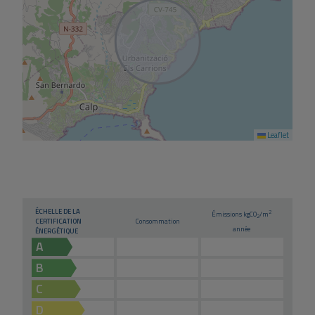
Leaflet
ÉCHELLE DE LA
2
Émissions kg
CO
/m
2
CERTIFICATION
Consommation
année
ÉNERGÉTIQUE
A
B
C
D