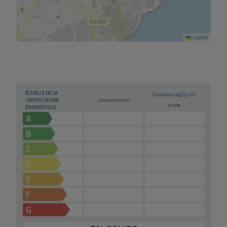
Leaflet
ÉCHELLE DE LA
2
Émissions kg
CO
/m
2
CERTIFICATION
Consommation
année
ÉNERGÉTIQUE
A
B
C
D
E
F
G