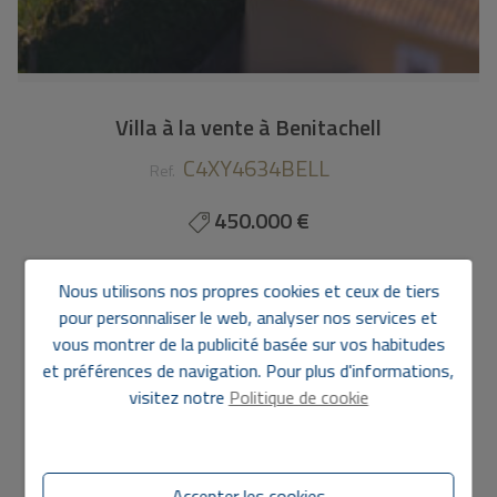
Villa à la vente à Benitachell
C4XY4634BELL
Ref.
450.000 €
202 m2
2.419 m2
2
2
Nous utilisons nos propres cookies et ceux de tiers
pour personnaliser le web, analyser nos services et
Villa
à
Benitachell - Centre
vous montrer de la publicité basée sur vos habitudes
Cette finca traditionnelle est située sur un terrain
et préférences de navigation. Pour plus d'informations,
rustique de 2 800 m2, à quelques pas du centre de
visitez notre
Politique de cookie
Benitachell. La villa est entièrement de plain-pied et se
compose d'un hall d'entrée avec une salle à manger, d'un
salon spacieux, d'une cuisine entièrement équipée, d'une
chambre double avec salle de bains attenante et d'une
Accepter les cookies