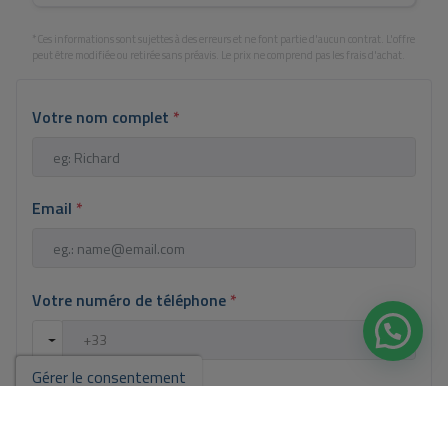
*Ces informations sont sujettes à des erreurs et ne font partie d'aucun contrat. L'offre
peut être modifiée ou retirée sans préavis. Le prix ne comprend pas les frais d'achat.
Votre nom complet
*
Email
*
Votre numéro de téléphone
*
Gérer le consentement
Votre message