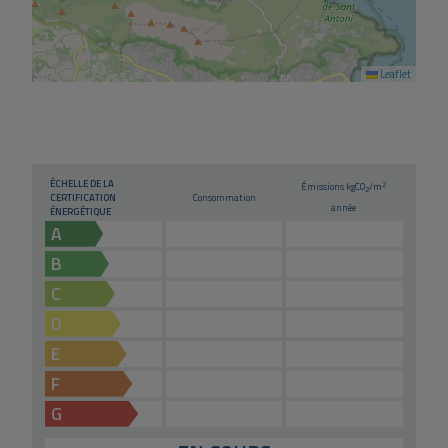
Leaflet
ÉCHELLE DE LA
2
Émissions kg
CO
/m
2
CERTIFICATION
Consommation
année
ÉNERGÉTIQUE
A
B
C
D
E
F
G