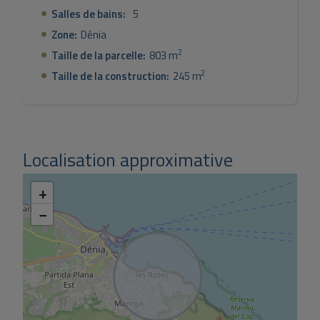
Salles de bains:
5
Zone:
Dénia
2
Taille de la parcelle:
803 m
2
Taille de la construction:
245 m
Localisation approximative
+
−