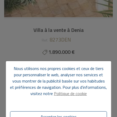
Villa à la vente à Denia
8273DEN
Ref.
1.890.000 €
245 m2
803 m2
4
5
Nous utilisons nos propres cookies et ceux de tiers
pour personnaliser le web, analyser nos services et
Villa
à
Denia - Dénia
vous montrer de la publicité basée sur vos habitudes
Idéalement située à deux pas de la mer, dans le
et préférences de navigation. Pour plus d'informations,
prestigieux quartier de Las Rotas à Dénia, cette
visitez notre
Politique de cookie
propriété offre une parfaite harmonie entre design
contemporain, confort et art de vivre méditerranéen.
Implantée sur un terrain spacieux de 803 m², la maison
propose 245 m² de surface habitable. Conçue pour offrir
Accepter les cookies