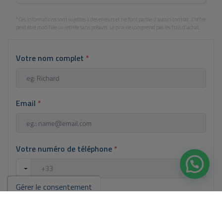
*Ces informations sont sujettes à des erreurs et ne font partie d'aucun contrat. L'offre
peut être modifiée ou retirée sans préavis. Le prix ne comprend pas les frais d'achat.
Votre nom complet
*
Email
*
Votre numéro de téléphone
*
Gérer le consentement
Votre message