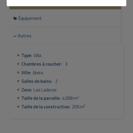
Général
de nombreuses possibilités, comme une salle de sport,
un bureau ou un studio. Cette pièce est directement
Équipement
reliée à la maison et au garage, ce qui la rend idéale pour
divers usages. La villa dispose d'un chauffage central par
radiateurs à eau, l'eau étant chauffée par un chauffe-
Autres
eau électrique. De plus, la villa est également climatisée,
ce qui vous permet de vivre confortablement tout au
long de l'année. Orientée au sud, la villa dispose d'une
Type:
Villa
grande piscine entourée d'une terrasse ensoleillée et
Chambres à coucher:
3
d'une douche extérieure. Le centre historique et la plage
de Jávea sont accessibles en 10 minutes. À quelques
Ville:
Jávea
minutes de marche, vous trouverez un restaurant, une
Salles de bains:
2
école internationale récemment construite et un parc
Zone:
Las Laderas
avec un jardin de remise en forme. La villa est située en
bordure d'une zone urbanisée, mais se trouve encore
2
Taille de la parcelle:
4.008 m
dans une zone rurale avec plusieurs chemins de
2
Taille de la construction:
269 m
randonnée à travers une belle campagne. Un projet a été
proposé pour inclure la propriété dans une nouvelle
urbanisation, composée d'une zone verte et de 9
terrains à bâtir. Pour plus d'informations ou pour