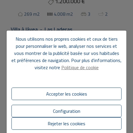
1.200.000 €
269 m2
4.008 m2
3
2
Villa
à
Jávea - Las Laderas
Nous utilisons nos propres cookies et ceux de tiers
Découvrez cette spacieuse villa située sur un
pour personnaliser le web, analyser nos services et
impressionnant terrain de 4008 m² dans un quartier très
vous montrer de la publicité basée sur vos habitudes
calme. Un portail automatique donne accès à une
et préférences de navigation. Pour plus d'informations,
généreuse allée avec un parking pour plusieurs véhicules
et un garage. Quelques marches mènent au jardin bien
visitez notre
Politique de cookie
entretenu et à la piscine avec terrasse adjacente et villa.
En entrant dans le hall, vous êtes accueillis dans le salon
spacieux et lumineux. A côté, vous trouverez trois
chambres confortables, dont l'une est équipée d'une
Accepter les cookies
En savoir plus
salle de bains en-suite et d'un dressing. À gauche du
salon se trouve la cuisine récemment rénovée et
Configuration
Caractéristiques
entièrement équipée, avec un four à bois pour donner
une saveur unique à vos plats. À côté se trouvent une
Rejeter les cookies
autre buanderie spacieuse et une salle de bains. La villa
dispose également d'une pièce supplémentaire qui offre