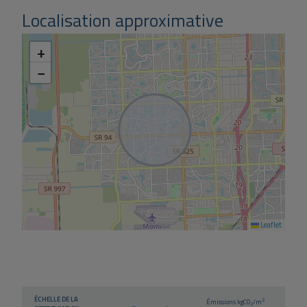
demander une vidéo de la propriété, n'hésitez pas à nous
Localisation approximative
contacter.
+
−
Leaflet
ÉCHELLE DE LA
2
Émissions kg
CO
/m
2