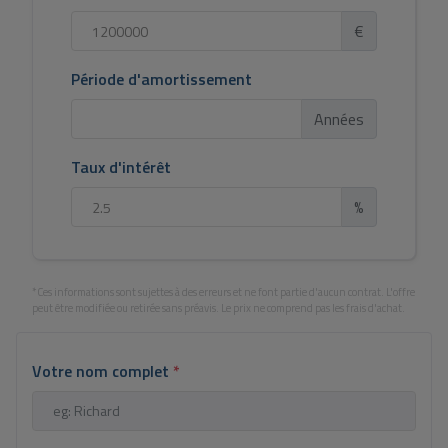
€
Période d'amortissement
Années
Taux d'intérêt
%
*Ces informations sont sujettes à des erreurs et ne font partie d'aucun contrat. L'offre
peut être modifiée ou retirée sans préavis. Le prix ne comprend pas les frais d'achat.
Votre nom complet
*