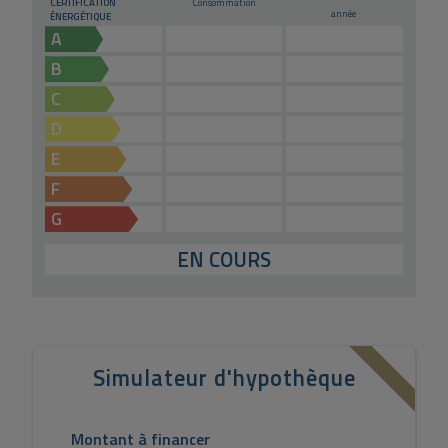
CERTIFICATION
Consommation
année
ÉNERGÉTIQUE
A
B
C
D
E
F
G
EN COURS
Simulateur d'hypothèque
Montant à financer